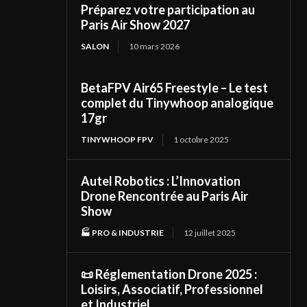
Préparez votre participation au
Paris Air Show 2027
SALON
10 mars 2026
BetaFPV Air65 Freestyle – Le test
complet du Tinywhoop analogique
17gr
TINYWHOOP FPV
1 octobre 2025
Autel Robotics : L’Innovation
Drone Rencontrée au Paris Air
Show
🏭 PRO & INDUSTRIE
12 juillet 2025
📜 Réglementation Drone 2025 :
Loisirs, Associatif, Professionnel
et Industriel