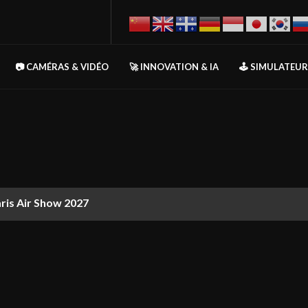
📷 CAMÉRAS & VIDÉO
🚀 INNOVATION & IA
🕹️ SIMULATEU
aris Air Show 2027