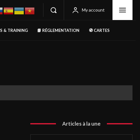
My account
RS & TRAINING
📘 RÉGLEMENTATION
🧭 CARTES
Articles à la une