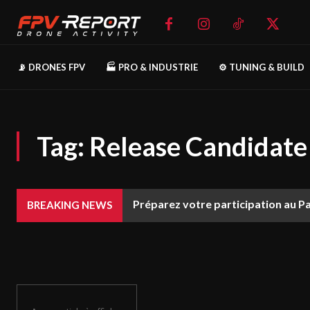
📡 DRONES FPV
🏭 PRO & INDUSTRIE
⚙️ TUNING & BUILD
Tag:
Release Candidate
Préparez votre participation au P
BREAKING NEWS