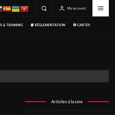
My account
RS & TRAINING
📘 RÉGLEMENTATION
🧭 CARTES
Articles à la une