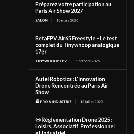
Préparez votre participation au
Paris Air Show 2027
SALON
10 mars 2026
BetaFPV Air65 Freestyle – Le test
complet du Tinywhoop analogique
17gr
TINYWHOOP FPV
1 octobre 2025
Autel Robotics : L’Innovation
Drone Rencontrée au Paris Air
Show
🏭 PRO & INDUSTRIE
12 juillet 2025
📜 Réglementation Drone 2025 :
Loisirs, Associatif, Professionnel
et Industriel