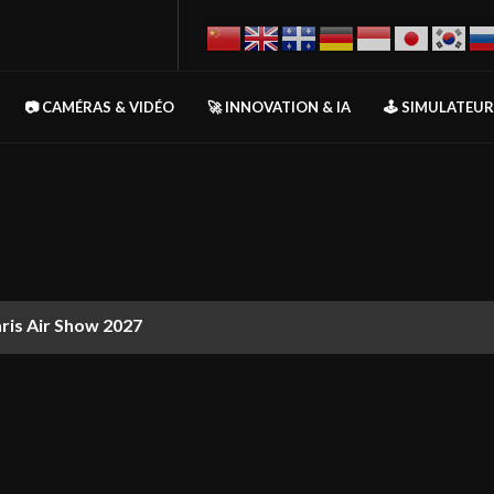
📷 CAMÉRAS & VIDÉO
🚀 INNOVATION & IA
🕹️ SIMULATEU
aris Air Show 2027