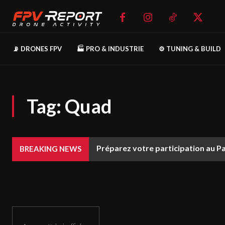
📡 DRONES FPV
🏭 PRO & INDUSTRIE
⚙️ TUNING & BUILD
Tag:
Quad
Préparez votre participation au P
BREAKING NEWS