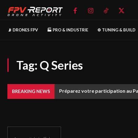
📡 DRONES FPV
🏭 PRO & INDUSTRIE
⚙️ TUNING & BUILD
Tag:
Q Series
Préparez votre participation au P
BREAKING NEWS