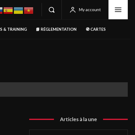
My account
RS & TRAINING
📘 RÉGLEMENTATION
🧭 CARTES
Articles à la une