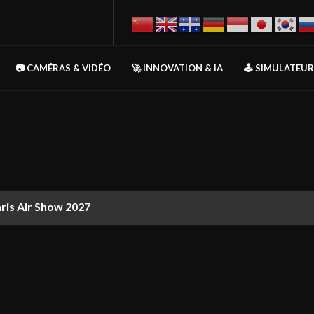
📷 CAMÉRAS & VIDÉO
🚀 INNOVATION & IA
🕹️ SIMULATEU
aris Air Show 2027