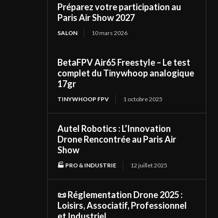
Préparez votre participation au
Paris Air Show 2027
SALON
10 mars 2026
BetaFPV Air65 Freestyle – Le test
complet du Tinywhoop analogique
17gr
TINYWHOOP FPV
1 octobre 2025
Autel Robotics : L’Innovation
Drone Rencontrée au Paris Air
Show
🏭 PRO & INDUSTRIE
12 juillet 2025
📜 Réglementation Drone 2025 :
Loisirs, Associatif, Professionnel
et Industriel