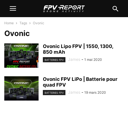
Home
Tags
Ovonic
Ovonic
Ovonic Lipo FPV | 1550, 1300,
850 mAh
James
-
1 mai 2020
BATTERIES FPV
Ovonic FPV LiPo | Batterie pour
quad FPV
James
-
19 mars 2020
BATTERIES FPV