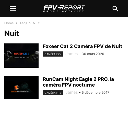
Home
Tags
Nuit
Nuit
Foxeer Cat 2 Caméra FPV de Nuit
James
-
30 mars 2020
CAMÉRA FPV
RunCam Night Eagle 2 PRO, la
caméra FPV nocturne
James
-
5 décembre 2017
CAMÉRA FPV