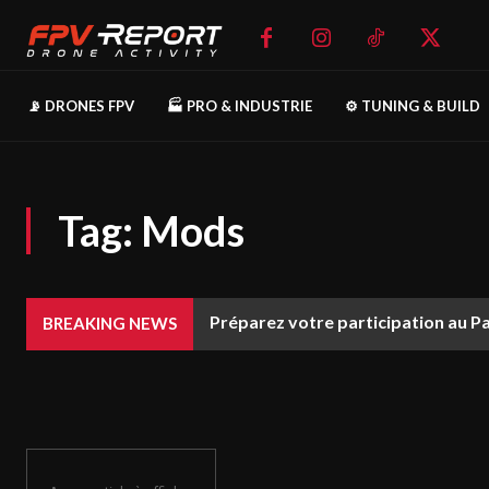
📡 DRONES FPV
🏭 PRO & INDUSTRIE
⚙️ TUNING & BUILD
Tag:
Mods
Préparez votre participation au P
BREAKING NEWS