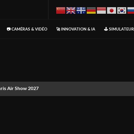
📷 CAMÉRAS & VIDÉO
🚀 INNOVATION & IA
🕹️ SIMULATEU
aris Air Show 2027