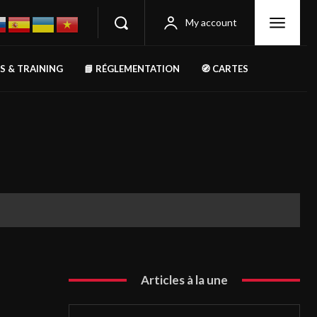
My account
RS & TRAINING
📘 RÉGLEMENTATION
🧭 CARTES
Articles à la une