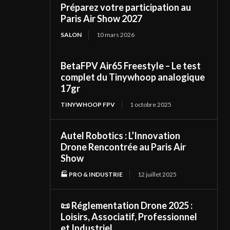
Préparez votre participation au
Paris Air Show 2027
SALON
10 mars 2026
BetaFPV Air65 Freestyle – Le test
complet du Tinywhoop analogique
17gr
TINYWHOOP FPV
1 octobre 2025
Autel Robotics : L’Innovation
Drone Rencontrée au Paris Air
Show
🏭 PRO & INDUSTRIE
12 juillet 2025
📜 Réglementation Drone 2025 :
Loisirs, Associatif, Professionnel
et Industriel