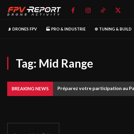
📡 DRONES FPV
🏭 PRO & INDUSTRIE
⚙️ TUNING & BUILD
Tag:
Mid Range
Préparez votre participation au P
BREAKING NEWS