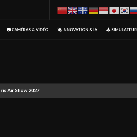
📷 CAMÉRAS & VIDÉO
🚀 INNOVATION & IA
🕹️ SIMULATEU
aris Air Show 2027