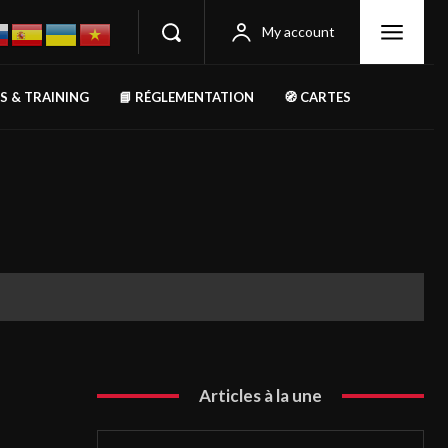
My account
RS & TRAINING
📘 RÉGLEMENTATION
🧭 CARTES
Articles à la une