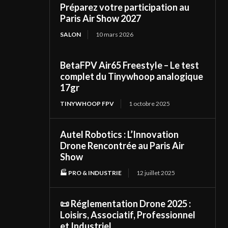
Préparez votre participation au
Paris Air Show 2027
SALON
10 mars 2026
BetaFPV Air65 Freestyle – Le test
complet du Tinywhoop analogique
17gr
TINYWHOOP FPV
1 octobre 2025
Autel Robotics : L’Innovation
Drone Rencontrée au Paris Air
Show
🏭 PRO & INDUSTRIE
12 juillet 2025
📜 Réglementation Drone 2025 :
Loisirs, Associatif, Professionnel
et Industriel