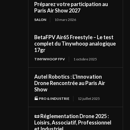
Préparez votre participation au
Paris Air Show 2027
SALON
10 mars 2026
BetaFPV Air65 Freestyle – Le test
complet du Tinywhoop analogique
17gr
TINYWHOOP FPV
1 octobre 2025
Autel Robotics : L’Innovation
Drone Rencontrée au Paris Air
Show
🏭 PRO & INDUSTRIE
12 juillet 2025
📜 Réglementation Drone 2025 :
Loisirs, Associatif, Professionnel
et Industriel