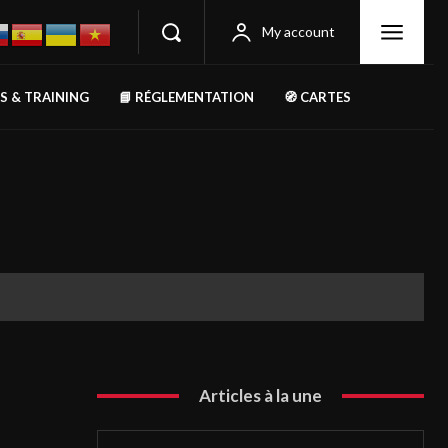
My account
RS & TRAINING
📘 RÉGLEMENTATION
🧭 CARTES
Articles à la une