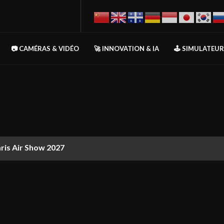
📷 CAMÉRAS & VIDÉO
🚀 INNOVATION & IA
🕹️ SIMULATEU
aris Air Show 2027