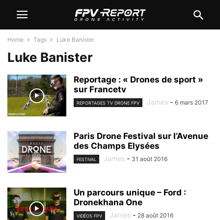
Home
Tags
Luke Banister
Luke Banister
Reportage : « Drones de sport »
sur Francetv
James
-
6 mars 2017
REPORTAGES TV DRONE FPV
Paris Drone Festival sur l’Avenue
des Champs Elysées
James
-
31 août 2016
FESTIVAL
Un parcours unique – Ford :
Dronekhana One
James
-
28 août 2016
VIDÉOS FPV