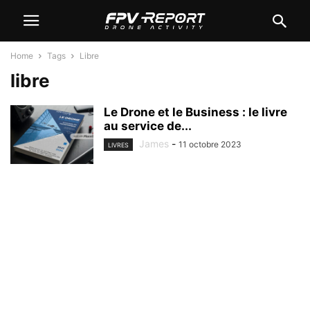
Home
Tags
Libre
libre
Le Drone et le Business : le livre
au service de...
James
-
11 octobre 2023
LIVRES