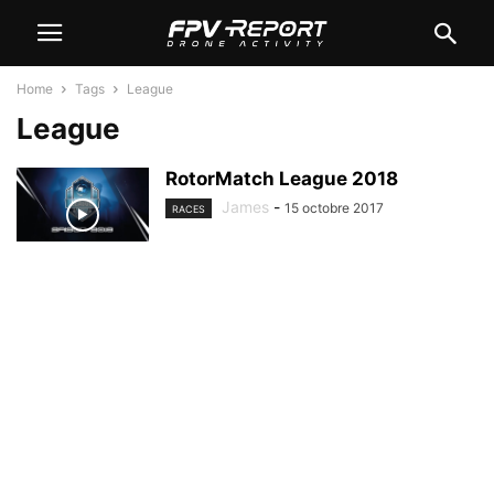
Home
Tags
League
League
RotorMatch League 2018
James
-
15 octobre 2017
RACES