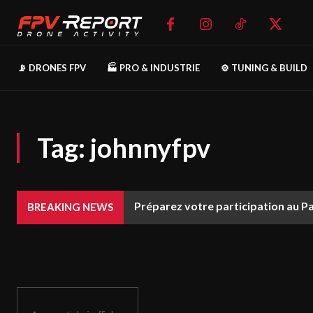
📡 DRONES FPV
🏭 PRO & INDUSTRIE
⚙️ TUNING & BUILD
Tag:
johnnyfpv
Préparez votre participation au P
BREAKING NEWS