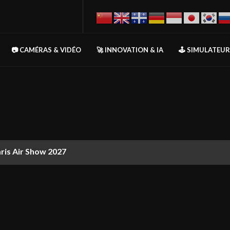
📷 CAMÉRAS & VIDÉO
🚀 INNOVATION & IA
🕹️ SIMULATEU
aris Air Show 2027