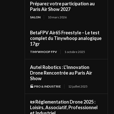
Préparez votre participation au
Paris Air Show 2027
SALON
10 mars 2026
BetaFPV Air65 Freestyle – Le test
complet du Tinywhoop analogique
17gr
TINYWHOOP FPV
1 octobre 2025
Autel Robotics : L’Innovation
Drone Rencontrée au Paris Air
Show
🏭 PRO & INDUSTRIE
12 juillet 2025
📜 Réglementation Drone 2025 :
Loisirs, Associatif, Professionnel
et Industriel