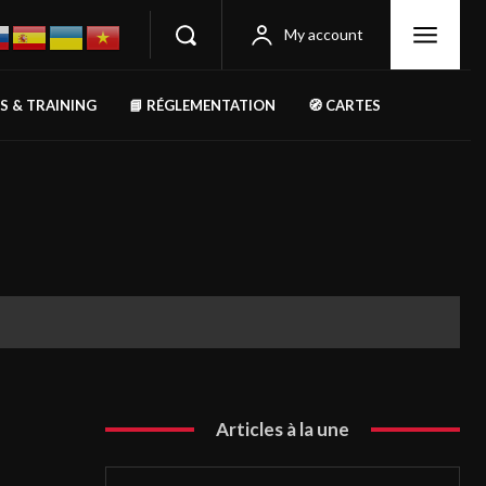
My account
RS & TRAINING
📘 RÉGLEMENTATION
🧭 CARTES
Articles à la une