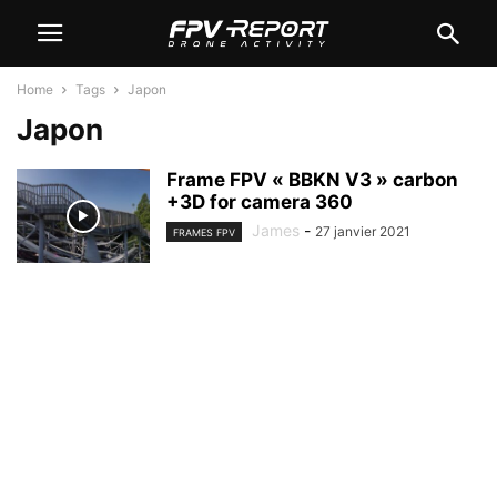
Home
Tags
Japon
Japon
Frame FPV « BBKN V3 » carbon
+3D for camera 360
James
-
27 janvier 2021
FRAMES FPV