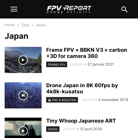
Home
Tags
Japan
Japan
Frame FPV « BBKN V3 » carbon
+3D for camera 360
James
-
27 janvier 2021
FRAMES FPV
Drone Japan in 8K 60fps by
4k8k-kusatsu
James
-
5 novembre 2019
🏭 PRO & INDUSTRIE
Tiny Whoop Japanese ART
James
-
12 avril 2018
DIVERS