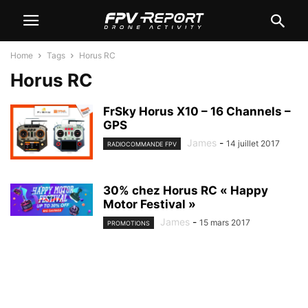
Home
Tags
Horus RC
Horus RC
FrSky Horus X10 – 16 Channels –
GPS
James
-
14 juillet 2017
RADIOCOMMANDE FPV
30% chez Horus RC « Happy
Motor Festival »
James
-
15 mars 2017
PROMOTIONS