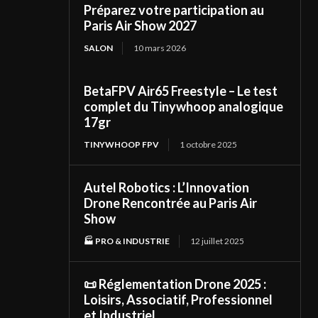
Préparez votre participation au
Paris Air Show 2027
SALON
10 mars 2026
BetaFPV Air65 Freestyle – Le test
complet du Tinywhoop analogique
17gr
TINYWHOOP FPV
1 octobre 2025
Autel Robotics : L’Innovation
Drone Rencontrée au Paris Air
Show
🏭 PRO & INDUSTRIE
12 juillet 2025
📜 Réglementation Drone 2025 :
Loisirs, Associatif, Professionnel
et Industriel