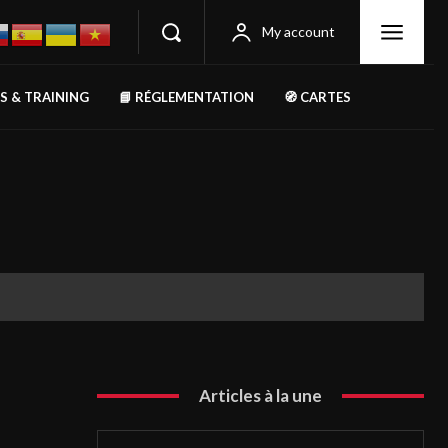
My account
RS & TRAINING
📘 RÉGLEMENTATION
🧭 CARTES
Articles à la une