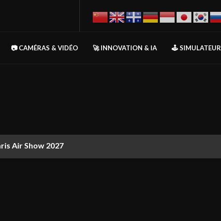
📷 CAMÉRAS & VIDÉO
🚀 INNOVATION & IA
🕹️ SIMULATEU
aris Air Show 2027