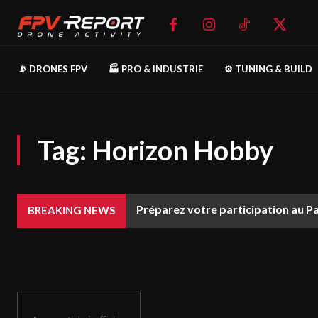
📡 DRONES FPV
🏭 PRO & INDUSTRIE
⚙️ TUNING & BUILD
Tag:
Horizon Hobby
Préparez votre participation au P
BREAKING NEWS