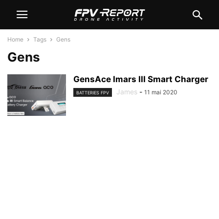
Home
Tags
Gens
Gens
GensAce Imars III Smart Charger
James
-
11 mai 2020
BATTERIES FPV