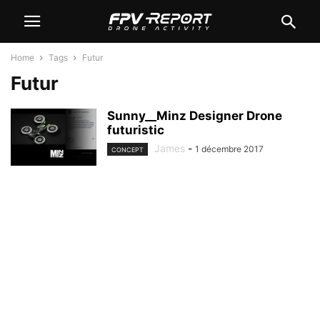
Home
Tags
Futur
Futur
Sunny__Minz Designer Drone
futuristic
James
-
1 décembre 2017
CONCEPT