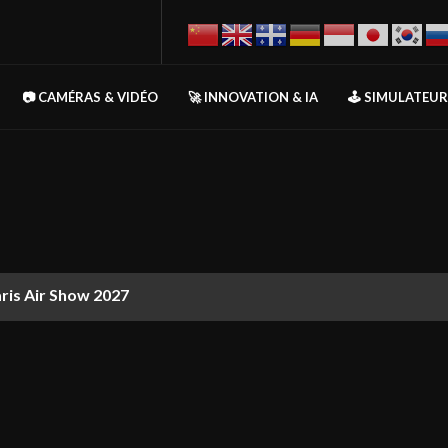
📷 CAMÉRAS & VIDÉO
🚀 INNOVATION & IA
🕹️ SIMULATEU
aris Air Show 2027