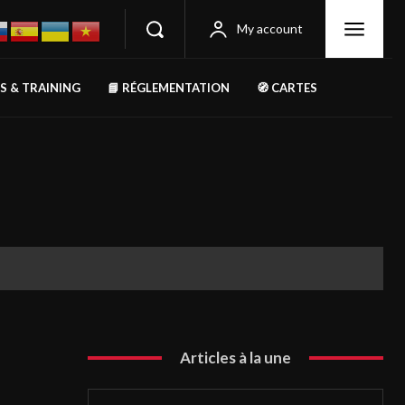
My account
RS & TRAINING
📘 RÉGLEMENTATION
🧭 CARTES
Articles à la une