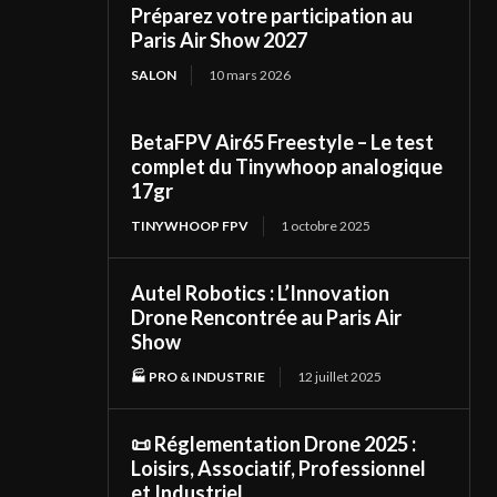
Préparez votre participation au
Paris Air Show 2027
SALON
10 mars 2026
BetaFPV Air65 Freestyle – Le test
complet du Tinywhoop analogique
17gr
TINYWHOOP FPV
1 octobre 2025
Autel Robotics : L’Innovation
Drone Rencontrée au Paris Air
Show
🏭 PRO & INDUSTRIE
12 juillet 2025
📜 Réglementation Drone 2025 :
Loisirs, Associatif, Professionnel
et Industriel