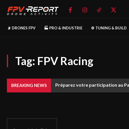
📡 DRONES FPV
🏭 PRO & INDUSTRIE
⚙️ TUNING & BUILD
Tag:
FPV Racing
Préparez votre participation au P
BREAKING NEWS