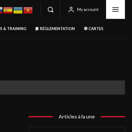
My account
RS & TRAINING
📘 RÉGLEMENTATION
🧭 CARTES
Articles à la une