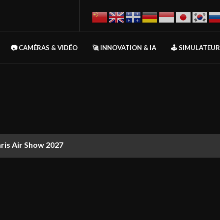
📷 CAMÉRAS & VIDÉO
🚀 INNOVATION & IA
🕹️ SIMULATEU
aris Air Show 2027