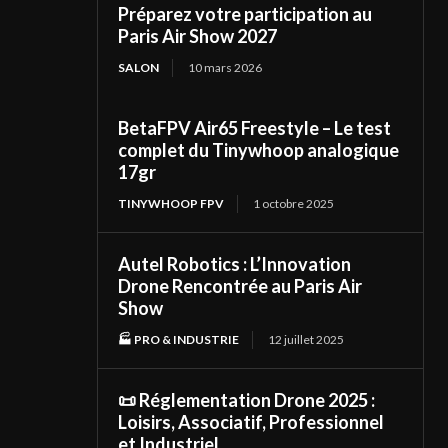
Préparez votre participation au
Paris Air Show 2027
SALON
10 mars 2026
BetaFPV Air65 Freestyle – Le test
complet du Tinywhoop analogique
17gr
TINYWHOOP FPV
1 octobre 2025
Autel Robotics : L’Innovation
Drone Rencontrée au Paris Air
Show
🏭 PRO & INDUSTRIE
12 juillet 2025
📜 Réglementation Drone 2025 :
Loisirs, Associatif, Professionnel
et Industriel