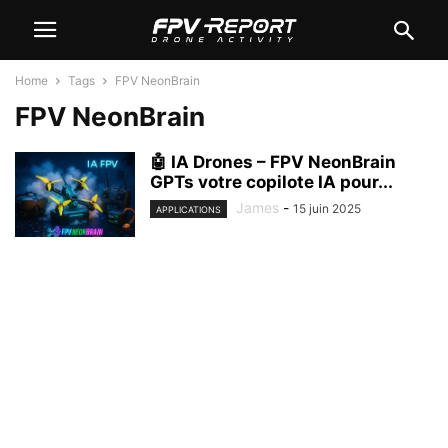
Home
Tags
FPV NeonBrain
FPV NeonBrain
🤖 IA Drones – FPV NeonBrain
GPTs votre copilote IA pour...
James
-
15 juin 2025
APPLICATIONS