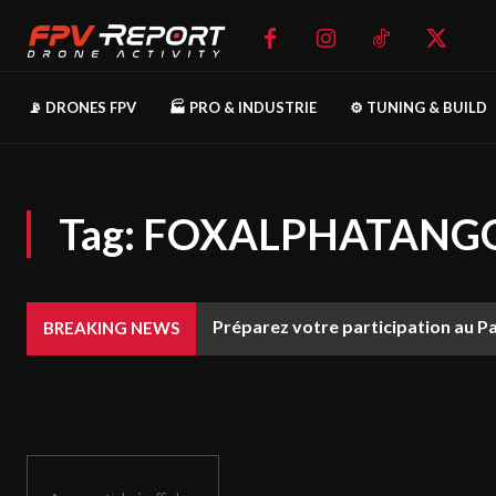
📡 DRONES FPV
🏭 PRO & INDUSTRIE
⚙️ TUNING & BUILD
Tag:
FOXALPHATANG
Préparez votre participation au P
BREAKING NEWS