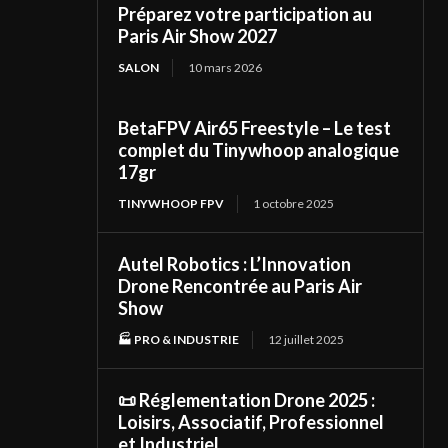
Préparez votre participation au
Paris Air Show 2027
SALON
10 mars 2026
BetaFPV Air65 Freestyle – Le test
complet du Tinywhoop analogique
17gr
TINYWHOOP FPV
1 octobre 2025
Autel Robotics : L’Innovation
Drone Rencontrée au Paris Air
Show
🏭 PRO & INDUSTRIE
12 juillet 2025
📜 Réglementation Drone 2025 :
Loisirs, Associatif, Professionnel
et Industriel