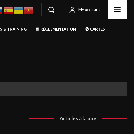
My account
RS & TRAINING
📘 RÉGLEMENTATION
🧭 CARTES
Articles à la une