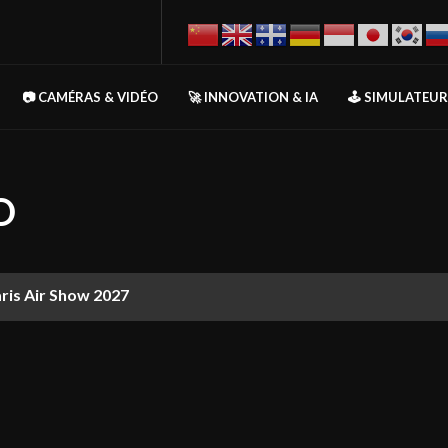
📷 CAMÉRAS & VIDÉO
🚀 INNOVATION & IA
🕹️ SIMULATEU
O
aris Air Show 2027