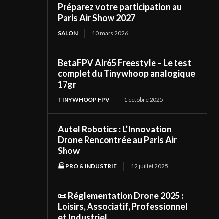
Préparez votre participation au
Paris Air Show 2027
SALON
10 mars 2026
BetaFPV Air65 Freestyle – Le test
complet du Tinywhoop analogique
17gr
TINYWHOOP FPV
1 octobre 2025
Autel Robotics : L’Innovation
Drone Rencontrée au Paris Air
Show
🏭 PRO & INDUSTRIE
12 juillet 2025
📜 Réglementation Drone 2025 :
Loisirs, Associatif, Professionnel
et Industriel