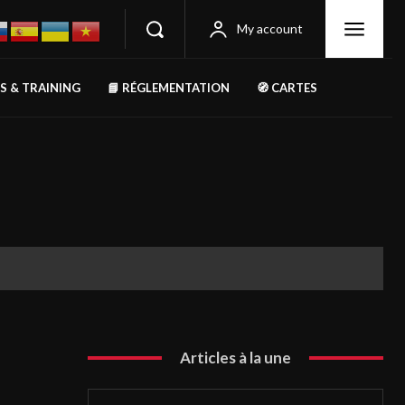
My account
RS & TRAINING
📘 RÉGLEMENTATION
🧭 CARTES
Articles à la une