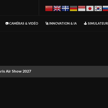
📷 CAMÉRAS & VIDÉO
🚀 INNOVATION & IA
🕹️ SIMULATEU
aris Air Show 2027