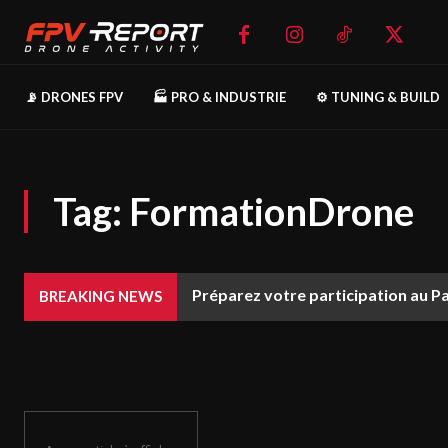
📡 DRONES FPV
🏭 PRO & INDUSTRIE
⚙️ TUNING & BUILD
Tag:
FormationDrone
Préparez votre participation au P
BREAKING NEWS