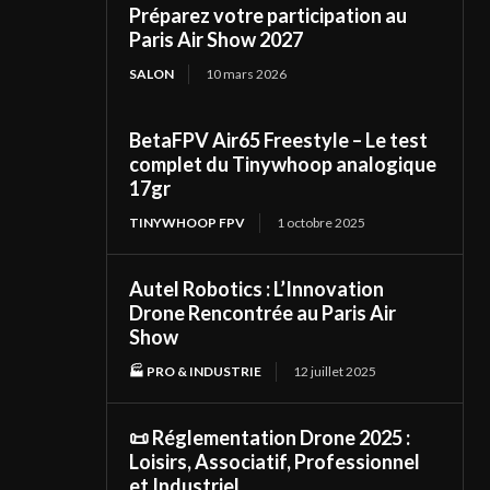
Préparez votre participation au
Paris Air Show 2027
SALON
10 mars 2026
BetaFPV Air65 Freestyle – Le test
complet du Tinywhoop analogique
17gr
TINYWHOOP FPV
1 octobre 2025
Autel Robotics : L’Innovation
Drone Rencontrée au Paris Air
Show
🏭 PRO & INDUSTRIE
12 juillet 2025
📜 Réglementation Drone 2025 :
Loisirs, Associatif, Professionnel
et Industriel