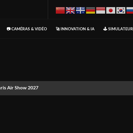
📷 CAMÉRAS & VIDÉO
🚀 INNOVATION & IA
🕹️ SIMULATEU
aris Air Show 2027