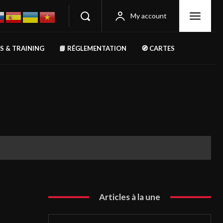
My account
RS & TRAINING
📘 RÉGLEMENTATION
🧭 CARTES
Articles à la une