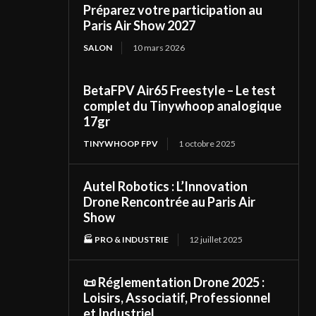
Préparez votre participation au
Paris Air Show 2027
SALON
10 mars 2026
BetaFPV Air65 Freestyle – Le test
complet du Tinywhoop analogique
17gr
TINYWHOOP FPV
1 octobre 2025
Autel Robotics : L’Innovation
Drone Rencontrée au Paris Air
Show
🏭 PRO & INDUSTRIE
12 juillet 2025
📜 Réglementation Drone 2025 :
Loisirs, Associatif, Professionnel
et Industriel