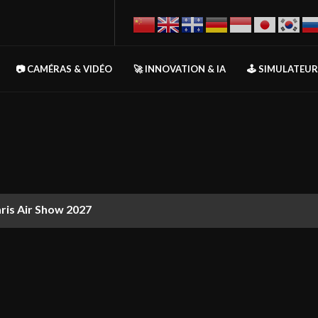
📷 CAMÉRAS & VIDÉO
🚀 INNOVATION & IA
🕹️ SIMULATEU
aris Air Show 2027