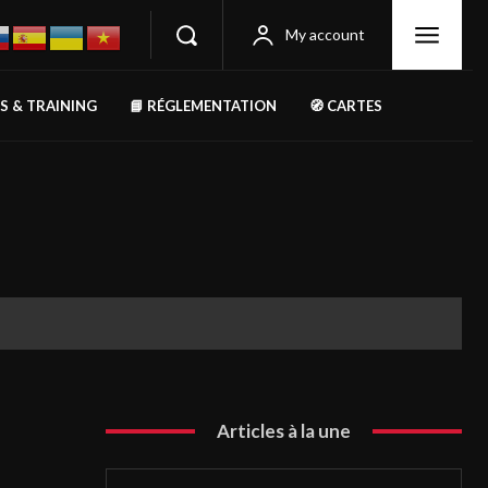
My account
RS & TRAINING
📘 RÉGLEMENTATION
🧭 CARTES
Articles à la une