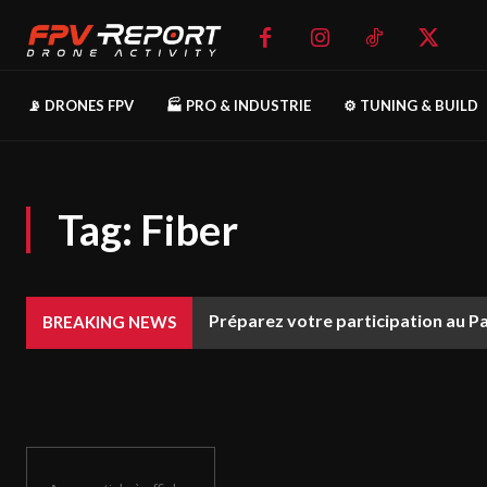
📡 DRONES FPV
🏭 PRO & INDUSTRIE
⚙️ TUNING & BUILD
Tag:
Fiber
Préparez votre participation au P
BREAKING NEWS