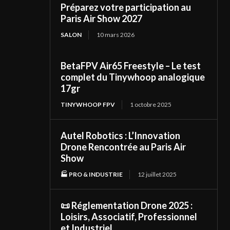
Préparez votre participation au
Paris Air Show 2027
SALON
10 mars 2026
BetaFPV Air65 Freestyle – Le test
complet du Tinywhoop analogique
17gr
TINYWHOOP FPV
1 octobre 2025
Autel Robotics : L’Innovation
Drone Rencontrée au Paris Air
Show
🏭 PRO & INDUSTRIE
12 juillet 2025
📜 Réglementation Drone 2025 :
Loisirs, Associatif, Professionnel
et Industriel