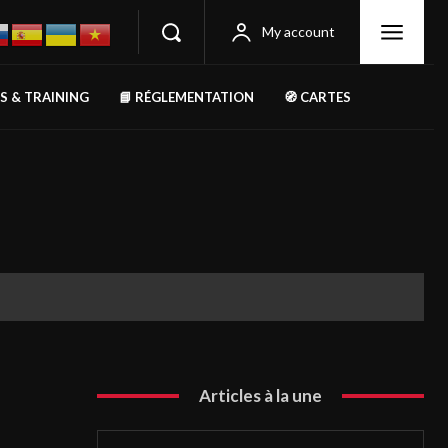
My account
RS & TRAINING
📘 RÉGLEMENTATION
🧭 CARTES
Articles à la une