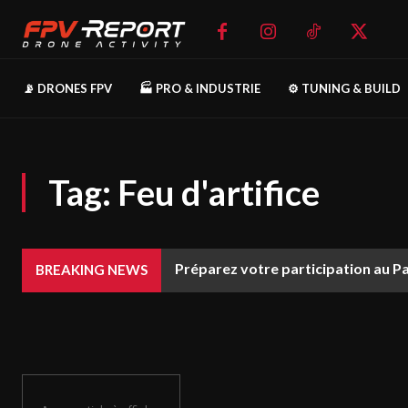
📡 DRONES FPV
🏭 PRO & INDUSTRIE
⚙️ TUNING & BUILD
Tag:
Feu d'artifice
Préparez votre participation au P
BREAKING NEWS