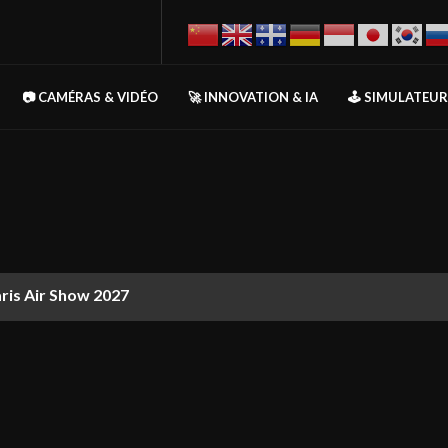
📷 CAMÉRAS & VIDÉO
🚀 INNOVATION & IA
🕹️ SIMULATEU
aris Air Show 2027