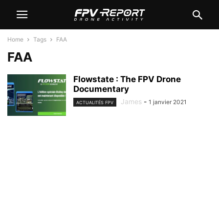
Home
Tags
FAA
FAA
Flowstate : The FPV Drone
Documentary
James
-
1 janvier 2021
ACTUALITÉS FPV