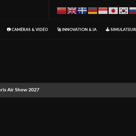
📷 CAMÉRAS & VIDÉO
🚀 INNOVATION & IA
🕹️ SIMULATEU
aris Air Show 2027