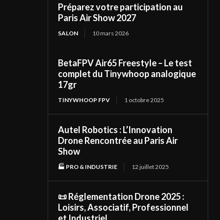
Préparez votre participation au
Paris Air Show 2027
SALON
10 mars 2026
BetaFPV Air65 Freestyle – Le test
complet du Tinywhoop analogique
17gr
TINYWHOOP FPV
1 octobre 2025
Autel Robotics : L’Innovation
Drone Rencontrée au Paris Air
Show
🏭 PRO & INDUSTRIE
12 juillet 2025
📜 Réglementation Drone 2025 :
Loisirs, Associatif, Professionnel
et Industriel