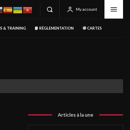
My account
RS & TRAINING
📘 RÉGLEMENTATION
🧭 CARTES
Articles à la une