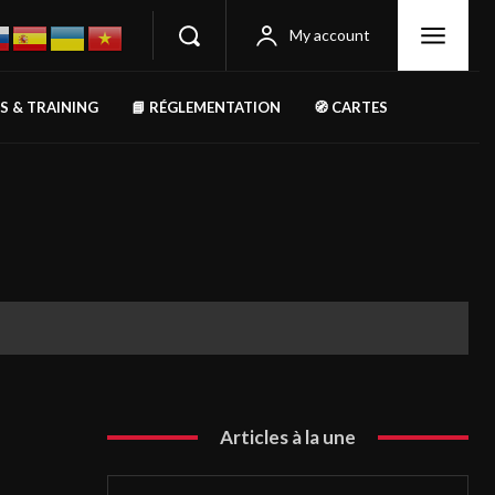
My account
RS & TRAINING
📘 RÉGLEMENTATION
🧭 CARTES
Articles à la une