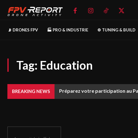
📡 DRONES FPV
🏭 PRO & INDUSTRIE
⚙️ TUNING & BUILD
Tag:
Education
Préparez votre participation au P
BREAKING NEWS