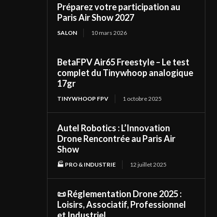
Préparez votre participation au
Paris Air Show 2027
SALON
10 mars 2026
BetaFPV Air65 Freestyle – Le test
complet du Tinywhoop analogique
17gr
TINYWHOOP FPV
1 octobre 2025
Autel Robotics : L’Innovation
Drone Rencontrée au Paris Air
Show
🏭 PRO & INDUSTRIE
12 juillet 2025
📜 Réglementation Drone 2025 :
Loisirs, Associatif, Professionnel
et Industriel