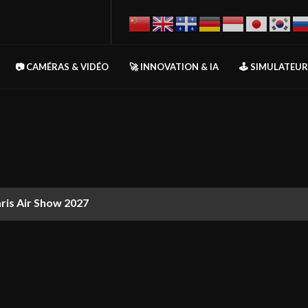
📷 CAMÉRAS & VIDÉO
🚀 INNOVATION & IA
🕹️ SIMULATEU
aris Air Show 2027