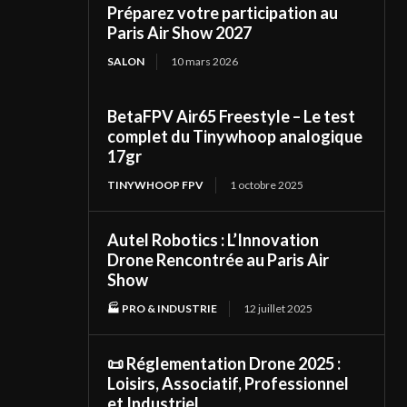
Préparez votre participation au
Paris Air Show 2027
SALON
10 mars 2026
BetaFPV Air65 Freestyle – Le test
complet du Tinywhoop analogique
17gr
TINYWHOOP FPV
1 octobre 2025
Autel Robotics : L’Innovation
Drone Rencontrée au Paris Air
Show
🏭 PRO & INDUSTRIE
12 juillet 2025
📜 Réglementation Drone 2025 :
Loisirs, Associatif, Professionnel
et Industriel