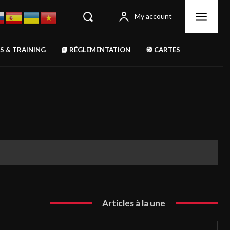
My account
RS & TRAINING
📘 RÉGLEMENTATION
🧭 CARTES
Articles à la une