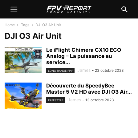
Home
Tags
DJI O3 Air Unit
DJI O3 Air Unit
Le iFlight Chimera CX10 ECO
Analog – La puissance au
service...
James
-
23 octobre 2023
LONG RANGE FPV
Découverte du SpeedyBee
Master 5 V2 HD avec DJI O3 Air...
James
-
13 octobre 2023
FREESTYLE