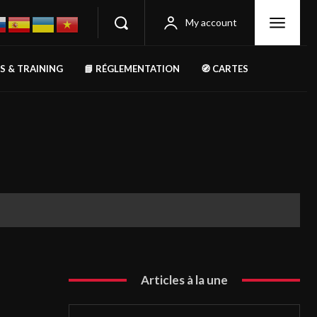
My account
RS & TRAINING
📘 RÉGLEMENTATION
🧭 CARTES
Articles à la une