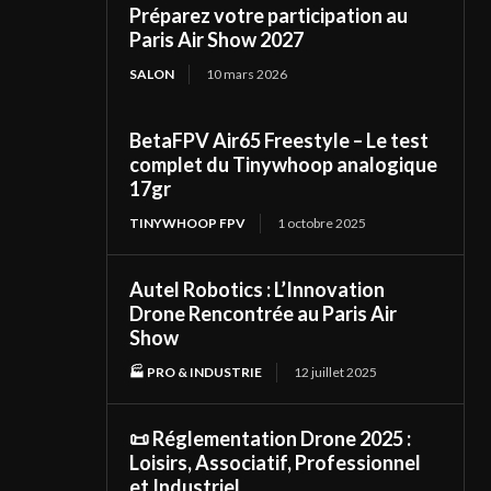
Préparez votre participation au
Paris Air Show 2027
SALON
10 mars 2026
BetaFPV Air65 Freestyle – Le test
complet du Tinywhoop analogique
17gr
TINYWHOOP FPV
1 octobre 2025
Autel Robotics : L’Innovation
Drone Rencontrée au Paris Air
Show
🏭 PRO & INDUSTRIE
12 juillet 2025
📜 Réglementation Drone 2025 :
Loisirs, Associatif, Professionnel
et Industriel