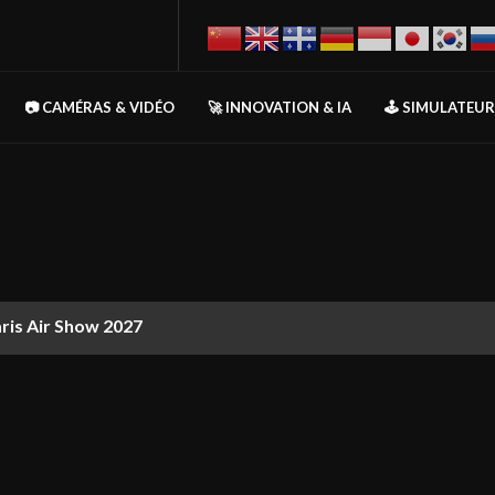
📷 CAMÉRAS & VIDÉO
🚀 INNOVATION & IA
🕹️ SIMULATEU
aris Air Show 2027