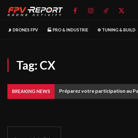
📡 DRONES FPV
🏭 PRO & INDUSTRIE
⚙️ TUNING & BUILD
Tag:
CX
Préparez votre participation au P
BREAKING NEWS