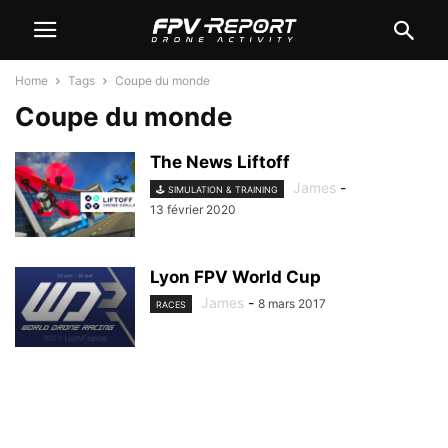
Home
Tags
Coupe du monde
Coupe du monde
The News Liftoff
James
-
🕹️ SIMULATION & TRAINING
13 février 2020
Lyon FPV World Cup
James
-
8 mars 2017
RACES