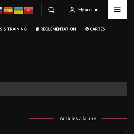
My account
RS & TRAINING
📘 RÉGLEMENTATION
🧭 CARTES
Articles à la une