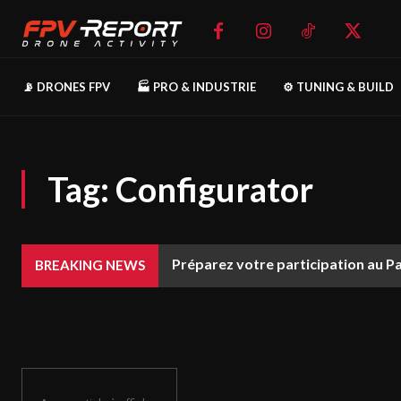
📡 DRONES FPV
🏭 PRO & INDUSTRIE
⚙️ TUNING & BUILD
Tag:
Configurator
Préparez votre participation au P
BREAKING NEWS