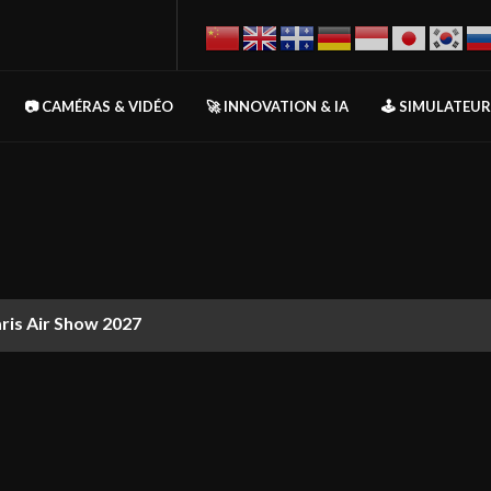
📷 CAMÉRAS & VIDÉO
🚀 INNOVATION & IA
🕹️ SIMULATEU
aris Air Show 2027