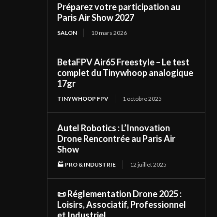
Préparez votre participation au
Paris Air Show 2027
SALON
10 mars 2026
BetaFPV Air65 Freestyle – Le test
complet du Tinywhoop analogique
17gr
TINYWHOOP FPV
1 octobre 2025
Autel Robotics : L’Innovation
Drone Rencontrée au Paris Air
Show
🏭 PRO & INDUSTRIE
12 juillet 2025
📜 Réglementation Drone 2025 :
Loisirs, Associatif, Professionnel
et Industriel