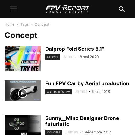
Home
Tags
Concept
Concept
Dalprop Fold Series 5.1″
James
-
8 mai 2020
HÉLICES
Fun FPV Car by Aerial production
James
-
5 mai 2018
ACTUALITÉS FPV
Sunny__Minz Designer Drone
futuristic
James
-
1 décembre 2017
CONCEPT