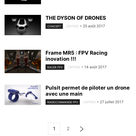
THE DYSON OF DRONES
James
-
25 août 2017
CONCEPT
Frame MR5 : FPV Racing
inovation !!!
James
-
14 août 2017
RACER FPV
Pulsit permet de piloter un drone
avec une main
James
-
27 juillet 2017
RADIOCOMMANDE FPV
1
2