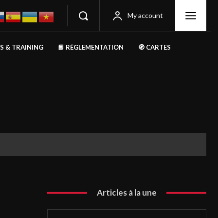
My account
RS & TRAINING
📘 RÉGLEMENTATION
🧭 CARTES
Articles à la une