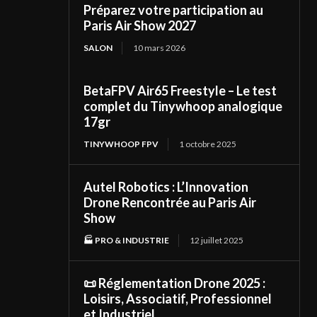
Préparez votre participation au
Paris Air Show 2027
SALON
10 mars 2026
BetaFPV Air65 Freestyle – Le test
complet du Tinywhoop analogique
17gr
TINYWHOOP FPV
1 octobre 2025
Autel Robotics : L’Innovation
Drone Rencontrée au Paris Air
Show
🏭 PRO & INDUSTRIE
12 juillet 2025
📜 Réglementation Drone 2025 :
Loisirs, Associatif, Professionnel
et Industriel