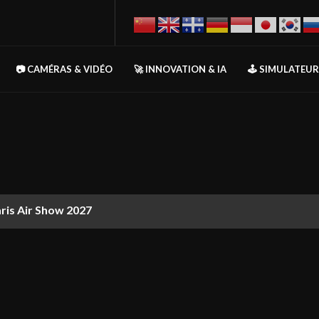
📷 CAMÉRAS & VIDÉO
🚀 INNOVATION & IA
🕹️ SIMULATEU
aris Air Show 2027