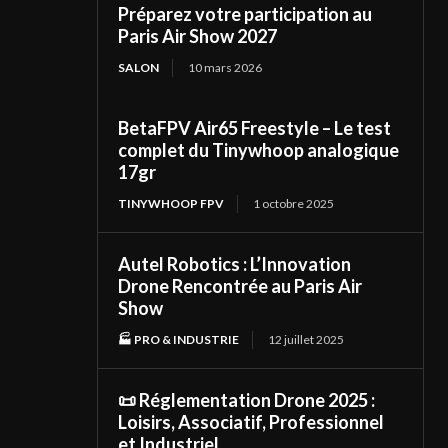
Préparez votre participation au
Paris Air Show 2027
SALON
10 mars 2026
BetaFPV Air65 Freestyle – Le test
complet du Tinywhoop analogique
17gr
TINYWHOOP FPV
1 octobre 2025
Autel Robotics : L’Innovation
Drone Rencontrée au Paris Air
Show
🏭 PRO & INDUSTRIE
12 juillet 2025
📜 Réglementation Drone 2025 :
Loisirs, Associatif, Professionnel
et Industriel