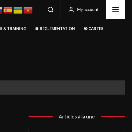
My account
RS & TRAINING
📘 RÉGLEMENTATION
🧭 CARTES
Articles à la une