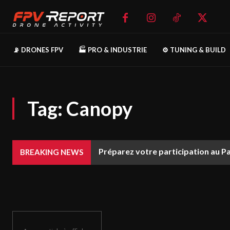
📡 DRONES FPV
🏭 PRO & INDUSTRIE
⚙️ TUNING & BUILD
Tag:
Canopy
Préparez votre participation au P
BREAKING NEWS