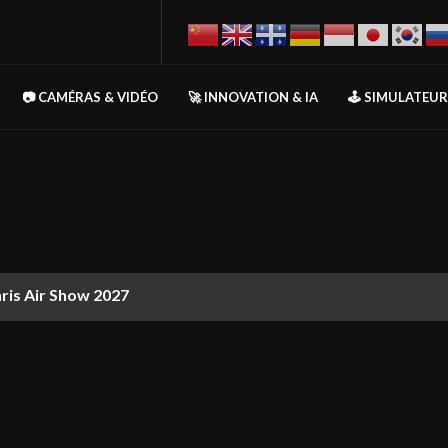
📷 CAMÉRAS & VIDÉO
🚀 INNOVATION & IA
🕹️ SIMULATEU
aris Air Show 2027