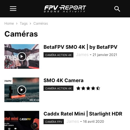
Home
Tags
Caméras
Caméras
BetaFPV SMO 4K | by BetaFPV
James
-
21 janvier 2021
CAMÉRA ACTION 4K
SMO 4K Camera
CAMÉRA ACTION 4K
Caddx Ratel Mini | Starlight HDR
James
-
16 avril 2020
CAMÉRA FPV