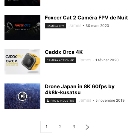
Foxeer Cat 2 Caméra FPV de Nuit
James
-
30 mars 2020
CAMÉRA FPV
Caddx Orca 4K
James
-
1 février 2020
CAMÉRA ACTION 4K
Drone Japan in 8K 60fps by
4k8k-kusatsu
James
-
5 novembre 2019
🏭 PRO & INDUSTRIE
1
2
3