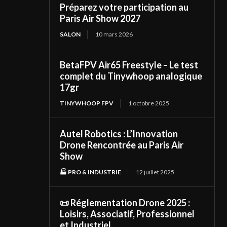
Préparez votre participation au
Paris Air Show 2027
SALON
10 mars 2026
BetaFPV Air65 Freestyle – Le test
complet du Tinywhoop analogique
17gr
TINYWHOOP FPV
1 octobre 2025
Autel Robotics : L’Innovation
Drone Rencontrée au Paris Air
Show
🏭 PRO & INDUSTRIE
12 juillet 2025
📜 Réglementation Drone 2025 :
Loisirs, Associatif, Professionnel
et Industriel