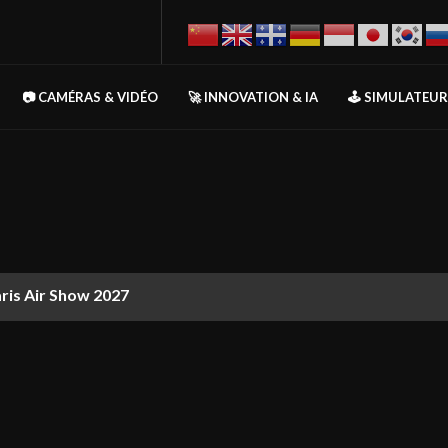
📷 CAMÉRAS & VIDÉO
🚀 INNOVATION & IA
🕹️ SIMULATEU
aris Air Show 2027