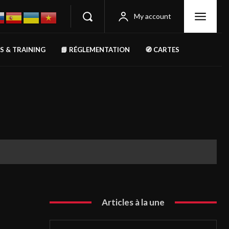
My account
RS & TRAINING
📘 RÉGLEMENTATION
🧭 CARTES
Articles à la une