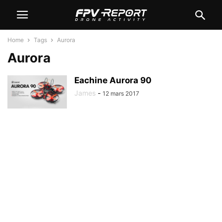
Home
Tags
Aurora
Aurora
Eachine Aurora 90
James
-
12 mars 2017