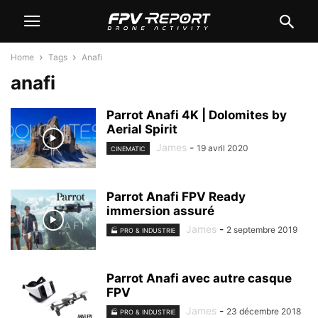
Home
Tags
Anafi
anafi
Parrot Anafi 4K | Dolomites by
Aerial Spirit
James
-
19 avril 2020
CINEMATIC
Parrot Anafi FPV Ready
immersion assuré
James
-
2 septembre 2019
🏭 PRO & INDUSTRIE
Parrot Anafi avec autre casque
FPV
James
-
23 décembre 2018
🏭 PRO & INDUSTRIE