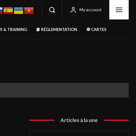
My account
RS & TRAINING
📘 RÉGLEMENTATION
🧭 CARTES
Articles à la une