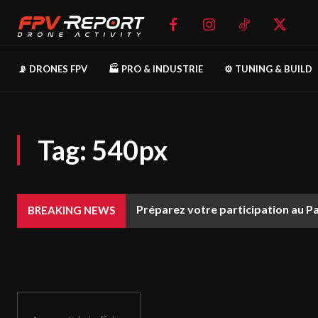
📡 DRONES FPV
🏭 PRO & INDUSTRIE
⚙️ TUNING & BUILD
Tag:
540px
Préparez votre participation au P
BREAKING NEWS