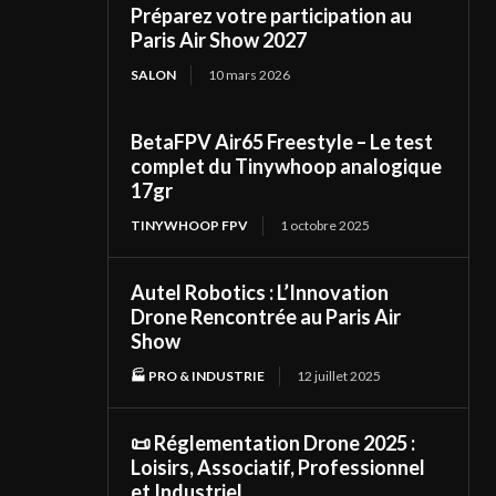
Préparez votre participation au
Paris Air Show 2027
SALON
10 mars 2026
BetaFPV Air65 Freestyle – Le test
complet du Tinywhoop analogique
17gr
TINYWHOOP FPV
1 octobre 2025
Autel Robotics : L’Innovation
Drone Rencontrée au Paris Air
Show
🏭 PRO & INDUSTRIE
12 juillet 2025
📜 Réglementation Drone 2025 :
Loisirs, Associatif, Professionnel
et Industriel