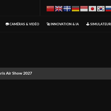
📷 CAMÉRAS & VIDÉO
🚀 INNOVATION & IA
🕹️ SIMULATEU
aris Air Show 2027