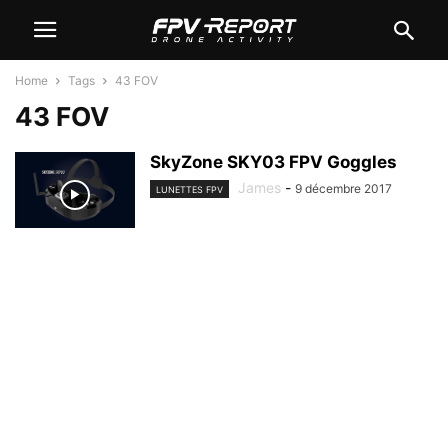
Home
Tags
43 FOV
43 FOV
SkyZone SKY03 FPV Goggles
James
-
9 décembre 2017
LUNETTES FPV