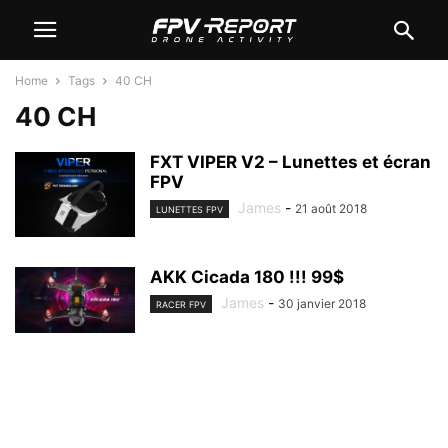
Home
Tags
40 CH
40 CH
FXT VIPER V2 – Lunettes et écran
FPV
James
-
21 août 2018
LUNETTES FPV
AKK Cicada 180 !!! 99$
James
-
30 janvier 2018
RACER FPV