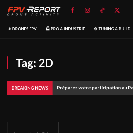
📡 DRONES FPV
🏭 PRO & INDUSTRIE
⚙️ TUNING & BUILD
Tag:
2D
Préparez votre participation au P
BREAKING NEWS