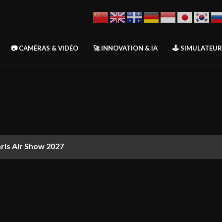
📷 CAMÉRAS & VIDÉO
🚀 INNOVATION & IA
🕹️ SIMULATEU
aris Air Show 2027