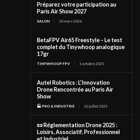
Préparez votre participation au
Paris Air Show 2027
SALON
10 mars 2026
BetaFPV Air65 Freestyle – Le test
complet du Tinywhoop analogique
17gr
TINYWHOOP FPV
1 octobre 2025
Autel Robotics : L’Innovation
Drone Rencontrée au Paris Air
Show
🏭 PRO & INDUSTRIE
12 juillet 2025
📜 Réglementation Drone 2025 :
Loisirs, Associatif, Professionnel
et Industriel