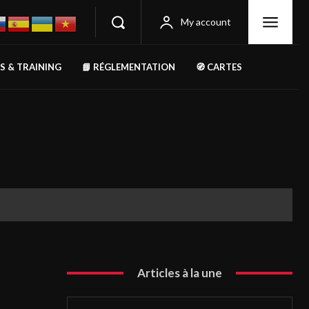
My account
RS & TRAINING
📘 RÉGLEMENTATION
🧭 CARTES
Articles à la une