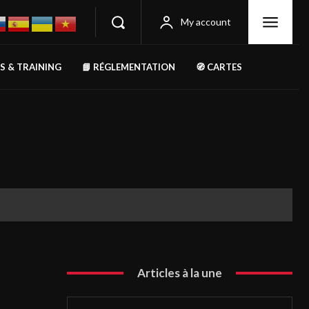
My account
RS & TRAINING
📘 RÉGLEMENTATION
🧭 CARTES
Articles à la une