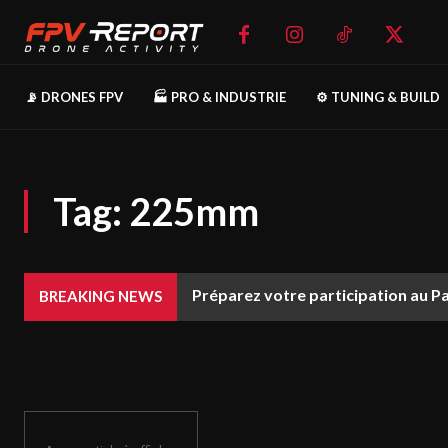
📡 DRONES FPV
🏭 PRO & INDUSTRIE
⚙️ TUNING & BUILD
Tag:
225mm
Préparez votre participation au P
BREAKING NEWS