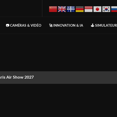
📷 CAMÉRAS & VIDÉO
🚀 INNOVATION & IA
🕹️ SIMULATEU
aris Air Show 2027