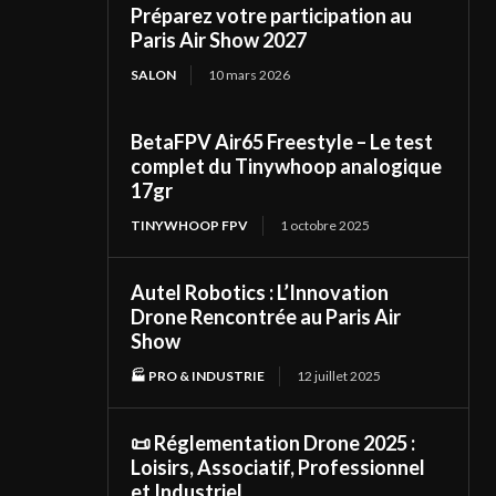
Préparez votre participation au
Paris Air Show 2027
SALON
10 mars 2026
BetaFPV Air65 Freestyle – Le test
complet du Tinywhoop analogique
17gr
TINYWHOOP FPV
1 octobre 2025
Autel Robotics : L’Innovation
Drone Rencontrée au Paris Air
Show
🏭 PRO & INDUSTRIE
12 juillet 2025
📜 Réglementation Drone 2025 :
Loisirs, Associatif, Professionnel
et Industriel