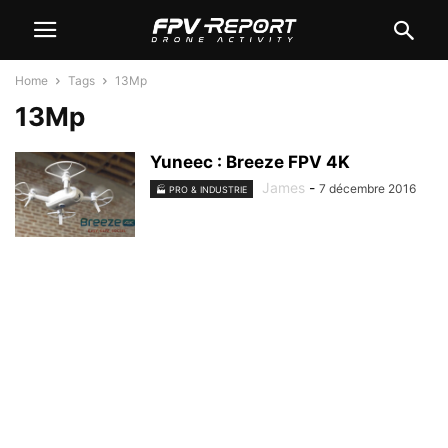
Home
Tags
13Mp
13Mp
Yuneec : Breeze FPV 4K
James
-
7 décembre 2016
🏭 PRO & INDUSTRIE