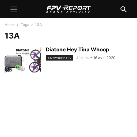
Home
Tags
13A
13A
Diatone Hey Tina Whoop
James
-
16 avril 2020
TINYWHOOP FPV