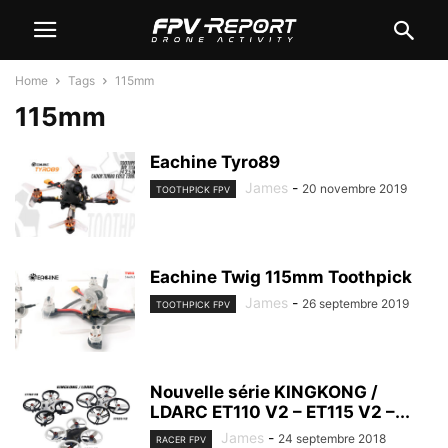
Home
Tags
115mm
115mm
Eachine Tyro89
James
-
20 novembre 2019
TOOTHPICK FPV
Eachine Twig 115mm Toothpick
James
-
26 septembre 2019
TOOTHPICK FPV
Nouvelle série KINGKONG /
LDARC ET110 V2 – ET115 V2 –...
James
-
24 septembre 2018
RACER FPV