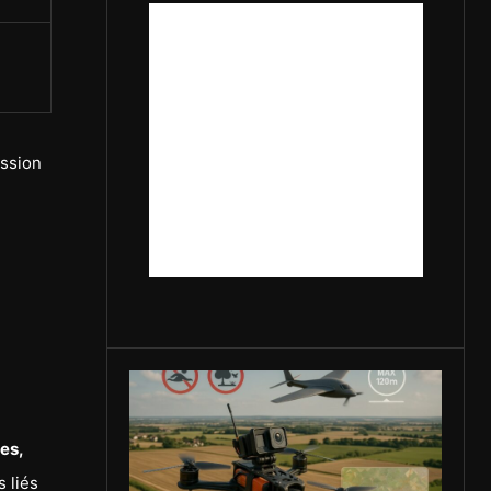
assion
es,
 liés