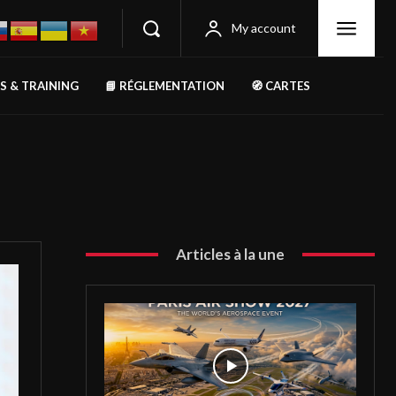
My account
RS & TRAINING
📘 RÉGLEMENTATION
🧭 CARTES
Articles à la une