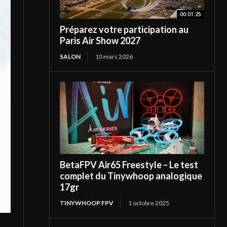
00:01:25
Préparez votre participation au
Paris Air Show 2027
SALON
10 mars 2026
BetaFPV Air65 Freestyle – Le test
complet du Tinywhoop analogique
17gr
TINYWHOOP FPV
1 octobre 2025